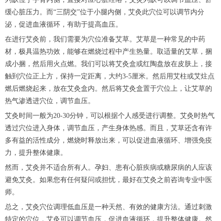
缓心脏压力。而“三阴交”位于小腿内侧，艾灸此穴位可以调节内分
泌，促进血液循环，有助于提高血压。
在进行艾灸前，我们需要为穴位准备艾草。艾草是一种常见的中药
材，极具温热功效，能够在燃烧过程中产生热量。取适量的艾草，捆
成小捆，然后用火点燃。我们可以将艾灸盒或红陶盘放在皮肤上，接
触到穴位正上方，保持一定距离，大约3-5厘米。然后用艾柱或艾炷点
燃后燃烧起来，放在艾灸盒内。然后将艾灸盒置于穴位上，让艾草的
热气渗透进穴位，调节血压。
艾灸时间一般为20-30分钟，可以根据个人感受进行调整。艾灸时热气
透过穴位进入身体，调节血压，产生身体热感。而且，艾草还含有许
多有益的活性成分，燃烧时释放出来，可以促进血液循环、增强免疫
力，提升整体健康。
然而，艾灸并不适合所有人。孕妇、患有心脏疾病或糖尿病的人应该
避免艾灸。如果您有任何疑问或担忧，最好在艾灸之前咨询专业中医
师。
总之，艾灸穴位调理低血压是一种天然、有效的健康方法。通过刺激
特定的穴位，艾灸可以调节血压，促进血液循环，提升整体健康。然