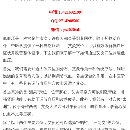
电话:13421632199
QQ:2714208506
微信：gs2020xd
低血压是一种常见的疾病，许多人都会受到其困扰。除了药物治疗
外，中医学提供了一种自然疗法——艾灸穴位，可以有效缓解低血压
症状并改善整体健康。下面我们来了解一下如何通过艾灸穴位调理低
血压。
首先，我们需要知道人体穴位的分布。艾灸作为一种传统疗法，利用
燃烧的艾草熏热穴位，以起到调节气血、养生保健的作用。在中医学
中，有一些具有调节血压的穴位非常适合艾灸。
首当其冲的是“涌泉”穴位，位于脚心。艾灸涌泉穴可以刺激肾经，增
强肾脏功能，有助于调节血压和改善疲劳。此外，背部有一对穴位“太
渊”，位于脊椎两侧。艾灸太渊穴可以平衡阴阳，调节血压，改善心脑
供血不足等症状。
除了以上两个主要穴位，艾灸还可以选择“列缺”、“三阴交”等穴位。
列缺位于手臂内侧，直接对应心脏经络，艾灸列缺可以调节血压、舒