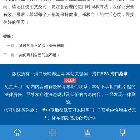
而，请记住使用艾灸时，要注意合理的使用时间和方法，以保证安全
有效。最后，希望每个人都能保持健康、积极向上的生活态度，迎接
美好的明天！
标签：
上一篇：
通过气血不足脸上会长斑吗
下一篇：
如何辨别自己气血不足？
版权所有：海口晚晴养生网 本站关键词：
海口SPA
海口桑拿
51La
免责声明：站内内容如有侵权请与我们联系，本站不承担由此引起的
法律责任。严禁发布违法违规以及低俗的言论内容，一经发现一律删
除。
您可能还感兴趣： ·
孕中期胎盘低置可以同房吗
·
子宫单纯性增生啥意
思
·
怀孕初期感觉心慌心悸