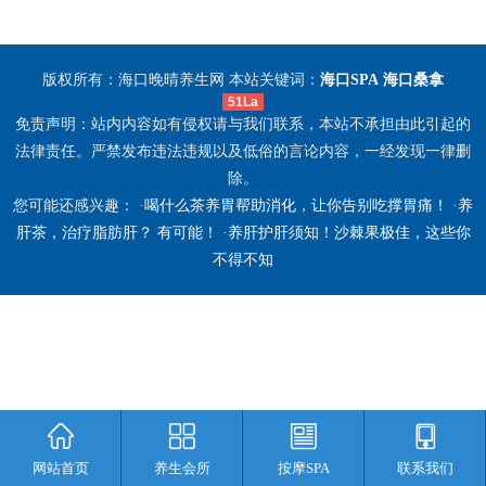
版权所有：海口晚晴养生网 本站关键词：
海口SPA
海口桑拿
51La
免责声明：站内内容如有侵权请与我们联系，本站不承担由此引起的
法律责任。严禁发布违法违规以及低俗的言论内容，一经发现一律删
除。
您可能还感兴趣： ·
喝什么茶养胃帮助消化，让你告别吃撑胃痛！
·
养
肝茶，治疗脂肪肝？ 有可能！
·
养肝护肝须知！沙棘果极佳，这些你
不得不知
网站首页
养生会所
按摩SPA
联系我们