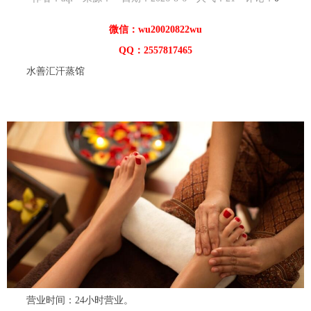
微信：wu20020822wu
QQ：2557817465
水善汇汗蒸馆
营业时间：24小时营业。