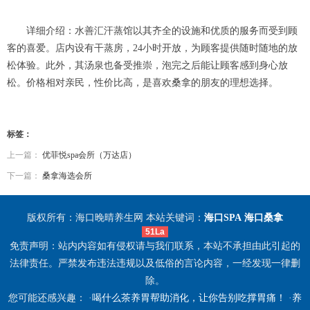
详细介绍：水善汇汗蒸馆以其齐全的设施和优质的服务而受到顾
客的喜爱。店内设有干蒸房，24小时开放，为顾客提供随时随地的放
松体验。此外，其汤泉也备受推崇，泡完之后能让顾客感到身心放
松。价格相对亲民，性价比高，是喜欢桑拿的朋友的理想选择。
标签：
上一篇：
优菲悦spa会所（万达店）
下一篇：
桑拿海选会所
版权所有：海口晚晴养生网 本站关键词：
海口SPA
海口桑拿
51La
免责声明：站内内容如有侵权请与我们联系，本站不承担由此引起的
法律责任。严禁发布违法违规以及低俗的言论内容，一经发现一律删
除。
您可能还感兴趣： ·
喝什么茶养胃帮助消化，让你告别吃撑胃痛！
·
养