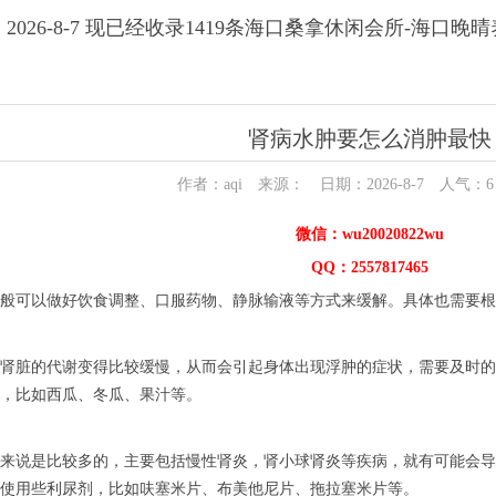
2026-8-7 现已经收录1419条海口桑拿休闲会所-海口晚
肾病水肿要怎么消肿最快
作者：aqi 来源： 日期：2026-8-7 人气：
6
微信：wu20020822wu
QQ：2557817465
般可以做好饮食调整、口服药物、静脉输液等方式来缓解。具体也需要根
肾脏的代谢变得比较缓慢，从而会引起身体出现浮肿的症状，需要及时的
，比如西瓜、冬瓜、果汁等。
来说是比较多的，主要包括慢性肾炎，肾小球肾炎等疾病，就有可能会导
使用些利尿剂，比如呋塞米片、布美他尼片、拖拉塞米片等。