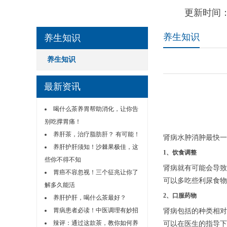
更新时间：
养生知识
养生知识
养生知识
最新资讯
喝什么茶养胃帮助消化，让你告
别吃撑胃痛！
养肝茶，治疗脂肪肝？ 有可能！
肾病水肿消肿最快一
养肝护肝须知！沙棘果极佳，这
1、饮食调整
些你不得不知
肾病就有可能会导致
胃癌不容忽视！三个征兆让你了
可以多吃些利尿食物
解多久能活
2、口服药物
养肝护肝，喝什么茶最好？
胃病患者必读！中医调理有妙招
肾病包括的种类相对
辣评：通过这款茶，教你如何养
可以在医生的指导下